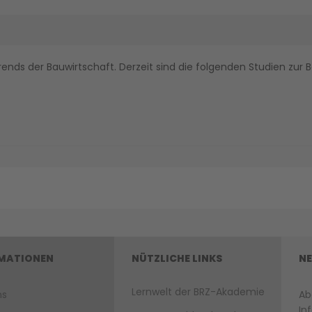
rends der Bauwirtschaft. Derzeit sind die folgenden Studien zur B
MATIONEN
NÜTZLICHE LINKS
NE
Lernwelt der BRZ-Akademie
ns
Ab
In