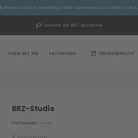
 %
Preisvorteil auf mehrteilige Web-Seminare bzw. Online-Schul
Lernwelt der BRZ-Akademie
KURSE BRZ 365
FACHWISSEN
TERMINÜBERSICHT
BRZ-Studie
Fachwissen:
Studie