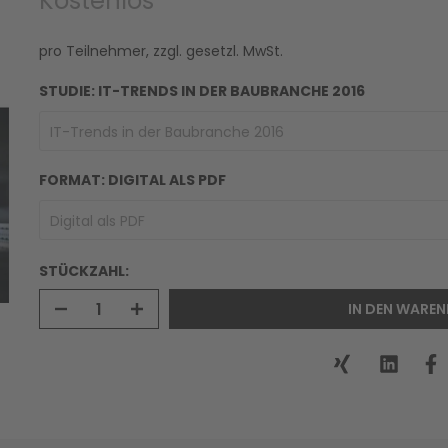
Kostenlos
pro Teilnehmer, zzgl. gesetzl. MwSt.
STUDIE:
IT-TRENDS IN DER BAUBRANCHE 2016
IT-Trends in der Baubranche 2016
FORMAT:
DIGITAL ALS PDF
Digital als PDF
n um zu vergrößern
STÜCKZAHL:
IN DEN WAREN