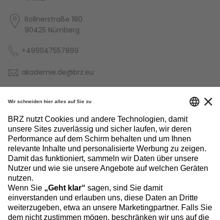
Rollnerstraße 180
90425 Nürnberg
+4991147557899
akademie.de@brz.eu
BRZ-Akademie folgen:
INFORMATIONEN
NÜTZLICHE LINKS
NEWSLETTER ABONNIEREN
©
BRZ Deutschland GmbH
Die BRZ-Gruppe ist ein Unternehmensverbund der