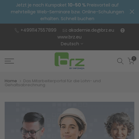
Jetzt je nach Kurspaket
10-50 %
Preisvorteil auf
Zum
mehrteilige Web-Seminare bzw. Online-Schulungen
Inhalt
erhalten. Schnell buchen
springen
+4991147557899
akademie.de@brz.eu
www.brz.eu
Deutsch
0
Home
Das Mitarbeiterportal für die Lohn- und
Gehaltsabrechnung