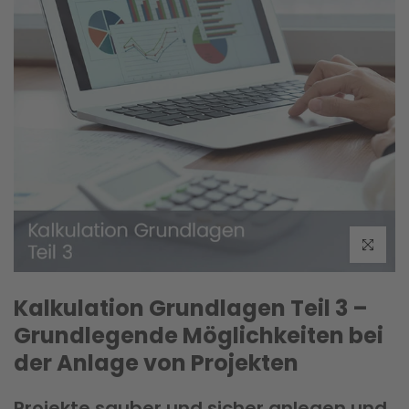
Klicken um
Kalkulation Grundlagen Teil 3 –
Grundlegende Möglichkeiten bei
der Anlage von Projekten
Projekte sauber und sicher anlegen und