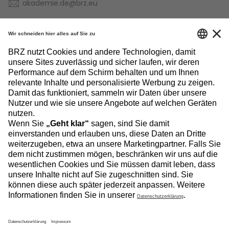
akademie.de@brz.eu
BRZ-Akademie folgen:
INFORMATIONEN
NÜTZLICHE LINKS
NEWSLETTER ABONNIEREN
©
BRZ Deutschland GmbH
Die BRZ-Gruppe ist ein Unternehmensverbund der
Impressum
Allgemeine Geschäftsbedingungen
Widerrufsrecht
Datenschutz
Datenschutzeinstellungen