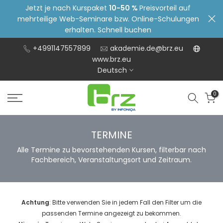
Jetzt je nach Kurspaket
10-50 %
Preisvorteil auf
Zum
mehrteilige Web-Seminare bzw. Online-Schulungen
Inhalt
erhalten. Schnell buchen
springen
+4991147557899
akademie.de@brz.eu
www.brz.eu
Deutsch
0
TERMINE
Alle Termine zu bevorstehenden Kursen, filterbar nach
Fachbereich, Veranstaltungsort und Zeitraum.
Achtung
: Bitte verwenden Sie in jedem Fall den Filter um die
passenden Termine angezeigt zu bekommen.