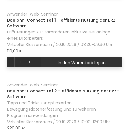
Anwender-Web-Seminar
Baulohn-Connect Teil 1 – effiziente Nutzung der BRZ-
Software
Erläuterungen zu Stammdaten inklusive Neuanlage
eines Mitarbeiters
Virtueller Klassenraum / 20.10.2026 / 08:30-09:30 Uhr
110,00 €
In den Warenkorb legen
Anwender-Web-Seminar
Baulohn-Connect Teil 2 – effiziente Nutzung der BRZ-
Software
Tipps und Tricks zur optimierten
Bewegungsdatenerfassung und zu weiteren
Programmanwendungen
Virtueller Klassenraum / 20.10.2026 / 10:00-12:00 Uhr
220,00 €