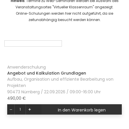
Hinweis
: Termine zu Web-Seminaren werden bei Auswahl des
Veranstaltungsortes "Virtueller Klassenraum" angezeigt.
Online-Schulungen werden hier nicht aufgeführt, da sie
zeitunabhängig besucht werden können.
Anwenderschulung
Angebot und Kalkulation Grundlagen
Aufbau, Organisation und effiziente Bearbeitung von
Projekten
90473 Nürnberg / 22.09.2026 / 09:00-16:00 Uhr
490,00 €
In den Warenkorb legen