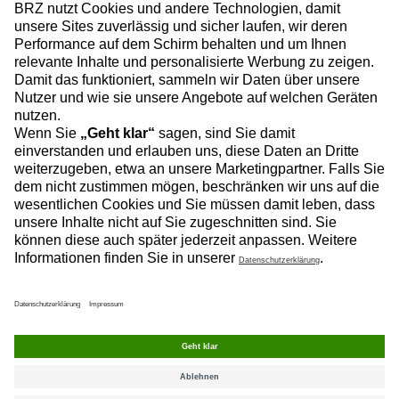
Rollnerstraße 180
90425 Nürnberg
+4991147557899
akademie.de@brz.eu
BRZ-Akademie folgen:
INFORMATIONEN
NÜTZLICHE LINKS
NEWSLETTER ABONNIEREN